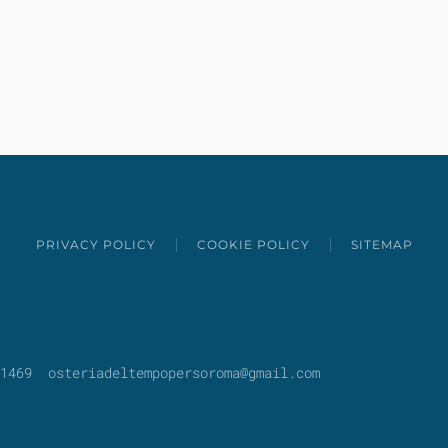
PRIVACY POLICY
COOKIE POLICY
SITEMAP
41469
osteriadeltempopersoroma@gmail.com