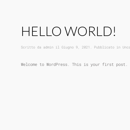
HELLO WORLD!
Scritto da
admin
il
Giugno 9, 2021
. Pubblicato in
Unc
Welcome to WordPress. This is your first post. 