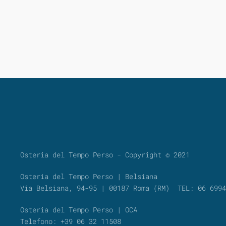
Osteria del Tempo Perso - Copyright © 2021
Osteria del Tempo Perso | Belsiana
Via Belsiana, 94-95 | 00187 Roma (RM) TEL: 06 699
Osteria del Tempo Perso | OCA
Telefono: +39 06 32 11508